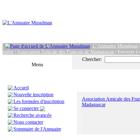
L' Annuaire Musulman
prière
|
Association Amicale des Français de Madagascar
| Envoyer à 
Chercher:
Menu
Accueil
Nouvelle inscription
Association Amicale des Fran
Les formules d'inscription
Madagascar
Se connecter
Recherche avancée
Nous contacter
Sommaire de l'Annuaire