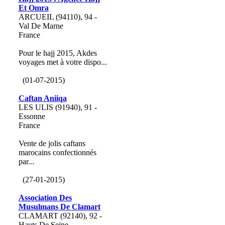
Et Omra
ARCUEIL (94110), 94 -
Val De Marne
France
Pour le hajj 2015, Akdes
voyages met à votre dispo...
(01-07-2015)
Caftan Aniiqa
LES ULIS (91940), 91 -
Essonne
France
Vente de jolis caftans
marocains confectionnés
par...
(27-01-2015)
Association Des
Musulmans De Clamart
CLAMART (92140), 92 -
Hauts De Seine