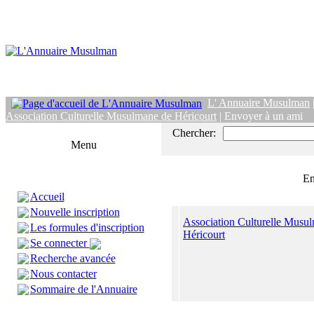
L' Annuaire Musulman
Association Culturelle Musulmane de Héricourt
| Envoyer à un ami
Chercher:
Menu
En
Accueil
Nouvelle inscription
Association Culturelle Musu
Les formules d'inscription
Héricourt
Se connecter
Recherche avancée
Nous contacter
Sommaire de l'Annuaire