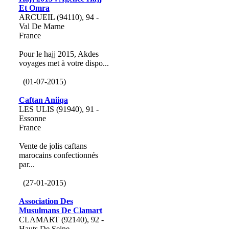
Et Omra
ARCUEIL (94110), 94 -
Val De Marne
France
Pour le hajj 2015, Akdes
voyages met à votre dispo...
(01-07-2015)
Caftan Aniiqa
LES ULIS (91940), 91 -
Essonne
France
Vente de jolis caftans
marocains confectionnés
par...
(27-01-2015)
Association Des
Musulmans De Clamart
CLAMART (92140), 92 -
Hauts De Seine