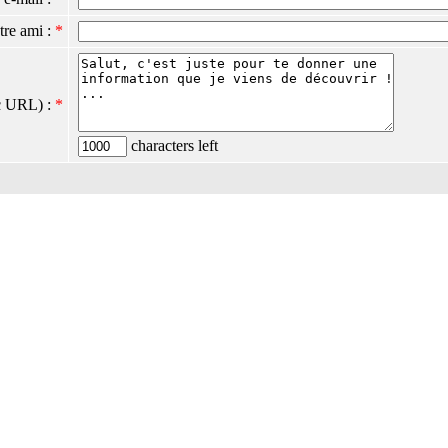
tre ami :
*
c URL) :
*
characters left