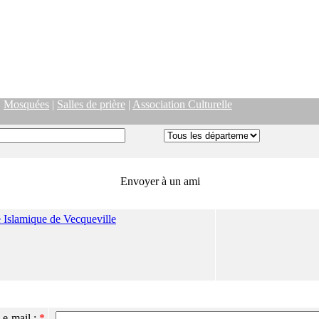
|
Mosquées
|
Salles de prière
|
Association Culturelle
Envoyer à un ami
e Islamique de Vecqueville
 e-mail :
*