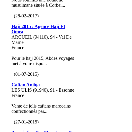
musulmane située à Corbei...
(28-02-2017)
Hajj 2015 : Agence Hajj Et
Omra
ARCUEIL (94110), 94 - Val De
Marne
France
Pour le hajj 2015, Akdes voyages
met à votre dispo...
(01-07-2015)
Caftan Aniiqa
LES ULIS (91940), 91 - Essonne
France
Vente de jolis caftans marocains
confectionnés par...
(27-01-2015)