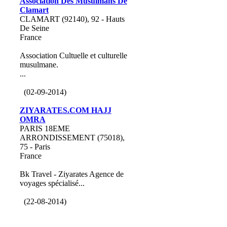
Association Des Musulmans De
Clamart
CLAMART (92140), 92 - Hauts
De Seine
France
Association Cultuelle et culturelle
musulmane.
...
(02-09-2014)
ZIYARATES.COM HAJJ
OMRA
PARIS 18EME
ARRONDISSEMENT (75018),
75 - Paris
France
Bk Travel - Ziyarates Agence de
voyages spécialisé...
(22-08-2014)