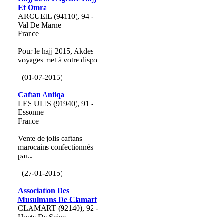
Et Omra
ARCUEIL (94110), 94 -
Val De Marne
France
Pour le hajj 2015, Akdes
voyages met à votre dispo...
(01-07-2015)
Caftan Aniiqa
LES ULIS (91940), 91 -
Essonne
France
Vente de jolis caftans
marocains confectionnés
par...
(27-01-2015)
Association Des
Musulmans De Clamart
CLAMART (92140), 92 -
Hauts De Seine