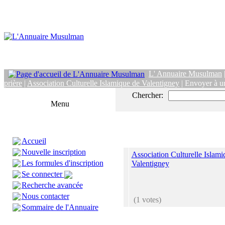
L' Annuaire Musulman
prière
|
Association Culturelle Islamique de Valentigney
| Envoyer à u
Chercher:
Menu
Accueil
Nouvelle inscription
Association Culturelle Islami
Les formules d'inscription
Valentigney
Se connecter
Recherche avancée
Nous contacter
(1 votes)
Sommaire de l'Annuaire