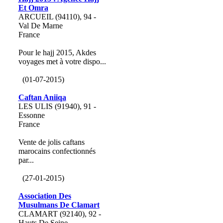
Et Omra
ARCUEIL (94110), 94 -
Val De Marne
France
Pour le hajj 2015, Akdes
voyages met à votre dispo...
(01-07-2015)
Caftan Aniiqa
LES ULIS (91940), 91 -
Essonne
France
Vente de jolis caftans
marocains confectionnés
par...
(27-01-2015)
Association Des
Musulmans De Clamart
CLAMART (92140), 92 -
Hauts De Seine