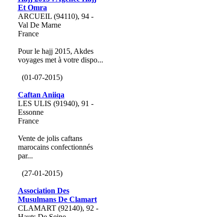
Et Omra
ARCUEIL (94110), 94 -
Val De Marne
France
Pour le hajj 2015, Akdes
voyages met à votre dispo...
(01-07-2015)
Caftan Aniiqa
LES ULIS (91940), 91 -
Essonne
France
Vente de jolis caftans
marocains confectionnés
par...
(27-01-2015)
Association Des
Musulmans De Clamart
CLAMART (92140), 92 -
Hauts De Seine