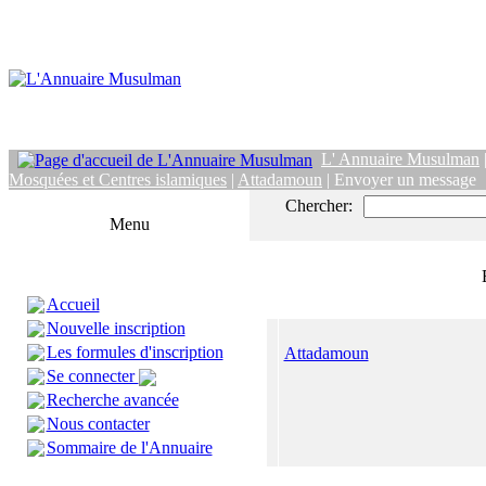
L' Annuaire Musulman
Mosquées et Centres islamiques
|
Attadamoun
| Envoyer un message
Chercher:
Menu
Accueil
Nouvelle inscription
Les formules d'inscription
Attadamoun
Se connecter
Recherche avancée
Nous contacter
Sommaire de l'Annuaire