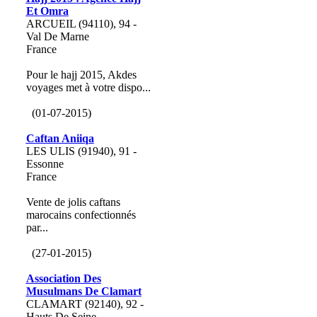
Et Omra
ARCUEIL (94110), 94 -
Val De Marne
France
Pour le hajj 2015, Akdes
voyages met à votre dispo...
(01-07-2015)
Caftan Aniiqa
LES ULIS (91940), 91 -
Essonne
France
Vente de jolis caftans
marocains confectionnés
par...
(27-01-2015)
Association Des
Musulmans De Clamart
CLAMART (92140), 92 -
Hauts De Seine