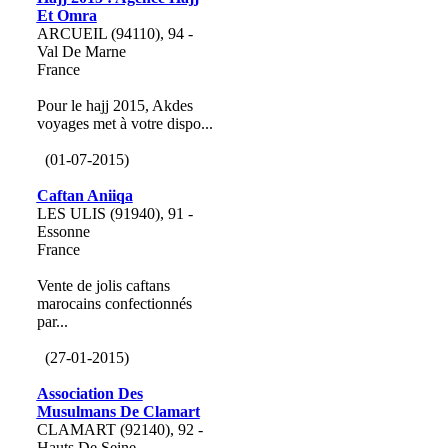
Et Omra
ARCUEIL (94110), 94 -
Val De Marne
France
Pour le hajj 2015, Akdes
voyages met à votre dispo...
(01-07-2015)
Caftan Aniiqa
LES ULIS (91940), 91 -
Essonne
France
Vente de jolis caftans
marocains confectionnés
par...
(27-01-2015)
Association Des
Musulmans De Clamart
CLAMART (92140), 92 -
Hauts De Seine