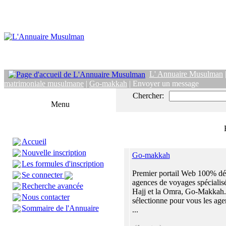
L' Annuaire Musulman
matrimoniale musulmane
|
Go-makkah
| Envoyer un message
Chercher:
Menu
Accueil
Nouvelle inscription
Go-makkah
Les formules d'inscription
Premier portail Web 100% dé
Se connecter
agences de voyages spécialisé
Recherche avancée
Hajj et la Omra, Go-Makkah
Nous contacter
sélectionne pour vous les age
Sommaire de l'Annuaire
...