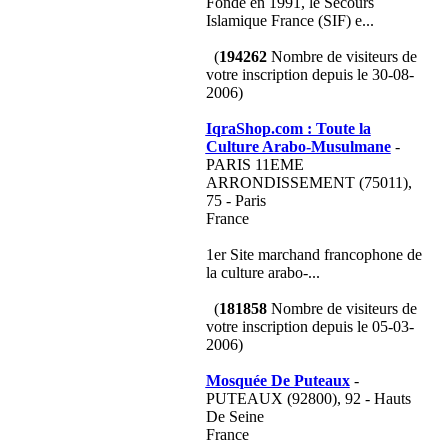
Fondé en 1991, le Secours
Islamique France (SIF) e...
(
194262
Nombre de visiteurs de
votre inscription depuis le 30-08-
2006)
IqraShop.com : Toute la
Culture Arabo-Musulmane
-
PARIS 11EME
ARRONDISSEMENT (75011),
75 - Paris
France
1er Site marchand francophone de
la culture arabo-...
(
181858
Nombre de visiteurs de
votre inscription depuis le 05-03-
2006)
Mosquée De Puteaux
-
PUTEAUX (92800), 92 - Hauts
De Seine
France