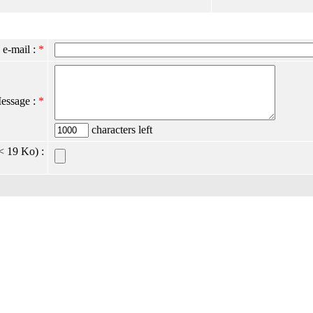
 e-mail :
*
essage :
*
characters left
< 19 Ko) :