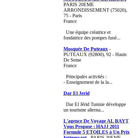
PARIS 20EME
ARRONDISSEMENT (75020),
75 - Paris
France
Une équipe créatrice et
fondatrice des pompes funè...
Mosquée De Puteaux
-
PUTEAUX (92800), 92 - Hauts
De Seine
France
Principales activités :
- Enseignement de la la...
Dar El Jerid
Dar El Jérid Tunisie développe
un tourisme alterna...
L'agence De Voyage AL BAYT
Vous Propose : HAJJ 2011
Formule 5 ETOILES à Un Prix
Intéressant
- PARIS 20EME