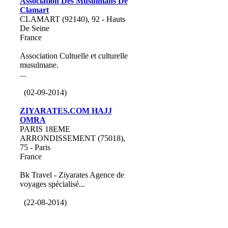
Association Des Musulmans De
Clamart
CLAMART (92140), 92 - Hauts
De Seine
France
Association Cultuelle et culturelle
musulmane.
...
(02-09-2014)
ZIYARATES.COM HAJJ
OMRA
PARIS 18EME
ARRONDISSEMENT (75018),
75 - Paris
France
Bk Travel - Ziyarates Agence de
voyages spécialisé...
(22-08-2014)