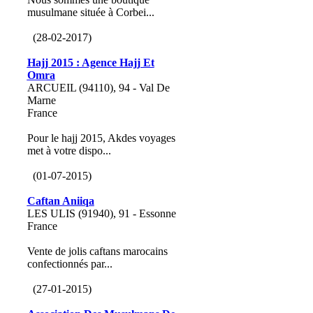
musulmane située à Corbei...
(28-02-2017)
Hajj 2015 : Agence Hajj Et
Omra
ARCUEIL (94110), 94 - Val De
Marne
France
Pour le hajj 2015, Akdes voyages
met à votre dispo...
(01-07-2015)
Caftan Aniiqa
LES ULIS (91940), 91 - Essonne
France
Vente de jolis caftans marocains
confectionnés par...
(27-01-2015)