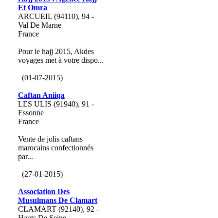
Et Omra
ARCUEIL (94110), 94 -
Val De Marne
France
Pour le hajj 2015, Akdes
voyages met à votre dispo...
(01-07-2015)
Caftan Aniiqa
LES ULIS (91940), 91 -
Essonne
France
Vente de jolis caftans
marocains confectionnés
par...
(27-01-2015)
Association Des
Musulmans De Clamart
CLAMART (92140), 92 -
Hauts De Seine