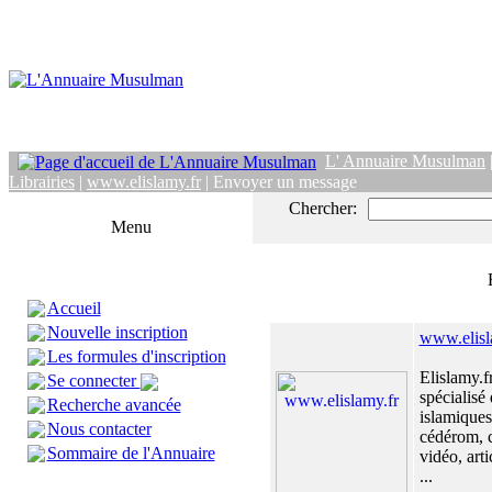
L' Annuaire Musulman
Librairies
|
www.elislamy.fr
| Envoyer un message
Chercher:
Menu
Accueil
Nouvelle inscription
www.elisl
Les formules d'inscription
Elislamy.fr
Se connecter
spécialisé 
Recherche avancée
islamiques 
Nous contacter
cédérom, c
Sommaire de l'Annuaire
vidéo, arti
...