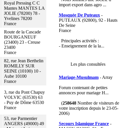
Royal Pressing C C
import export dans agro ...
Mantes MANTES LA
JOLIE (78200) 78 -
Mosquée De Puteaux
-
Yvelines 78200
PUTEAUX (92800), 92 - Hauts
France
De Seine
France
Route de la Cascade
BOURGANEUF
Principales activités :
(23400) 23 - Creuse
- Enseignement de la la...
23400
France
82, rue Jean Berthelin
Les plus consultées
ROMILLY SUR
SEINE (10100) 10 -
Aube 10100
Mariage-Musulmam
- Array
France
Forum contenant de petites
3, rue du Pont Chapuy
annonces pour mariage H...
VOLVIC (63530) 63
- Puy de Dôme 63530
(
258648
Nombre de visiteurs de
France
votre inscription depuis le 23-05-
2006)
53, rue Parmentier
ANGERS (49000) 49
Secours Islamique France
-