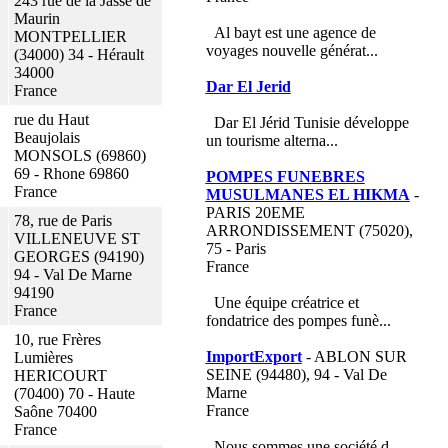
243 rue de la Jasse de
Maurin
Al bayt est une agence de
MONTPELLIER
voyages nouvelle générat...
(34000) 34 - Hérault
34000
Dar El Jerid
France
rue du Haut
Dar El Jérid Tunisie développe
Beaujolais
un tourisme alterna...
MONSOLS (69860)
69 - Rhone 69860
POMPES FUNEBRES
France
MUSULMANES EL HIKMA
-
PARIS 20EME
78, rue de Paris
ARRONDISSEMENT (75020),
VILLENEUVE ST
75 - Paris
GEORGES (94190)
France
94 - Val De Marne
94190
Une équipe créatrice et
France
fondatrice des pompes funè...
10, rue Frères
ImportExport
- ABLON SUR
Lumières
SEINE (94480), 94 - Val De
HERICOURT
Marne
(70400) 70 - Haute
France
Saône 70400
France
Nous sommes une société d