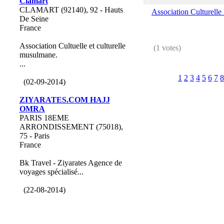
Clamart
CLAMART (92140), 92 - Hauts
Association Culturelle
De Seine
France
Association Cultuelle et culturelle
(1 votes)
musulmane.
...
1
2
3
4
5
6
7
8
(02-09-2014)
ZIYARATES.COM HAJJ
OMRA
PARIS 18EME
ARRONDISSEMENT (75018),
75 - Paris
France
Bk Travel - Ziyarates Agence de
voyages spécialisé...
(22-08-2014)