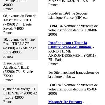
- Maine et Loire
MASSY (91300), 91 - Essonne
49000
France
France
Fondé en 1991, le Secours
08, avenue du Pont de
Islamique France (SIF) e...
Tasset MEYTHET
(74960) 74 - Haute
(
194134
Nombre de visiteurs de
Savoie 74960
votre inscription depuis le 30-08-
France
2006)
10, avenue du Chêne
IqraShop.com : Toute la
Rond TRELAZE
Culture Arabo-Musulmane
-
(49800) 49 - Maine et
PARIS 11EME
Loire 49800
ARRONDISSEMENT (75011),
France
75 - Paris
3, rue Suarez
France
ALBERTVILLE
(73200) 73 - Savoie
1er Site marchand francophone de
73200
la culture arabo-...
France
(
181749
Nombre de visiteurs de
8, rue de la Vièrge ST
votre inscription depuis le 05-03-
ETIENNE (42000) 42
2006)
- Loire 42000
France
Mosquée De Puteaux
-