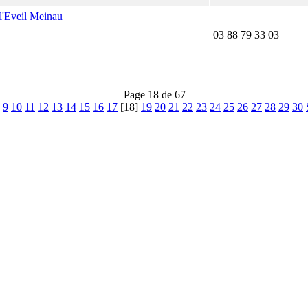
 l'Eveil Meinau
03 88 79 33 03
Page 18 de 67
9
10
11
12
13
14
15
16
17
[18]
19
20
21
22
23
24
25
26
27
28
29
30