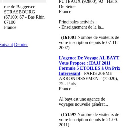
PUTEAUX (92800), 92 - Hauts
De Seine
rue de Baggersee
France
STRASBOURG
(67100) 67 - Bas Rhin
Principales activités :
67100
- Enseignement de la la...
France
(
161001
Nombre de visiteurs de
votre inscription depuis le 07-11-
Suivant
Dernier
2007)
L'agence De Voyage AL BAYT
Vous Propose : HAJJ 2011
Formule 5 ETOILES à Un Prix
Intéressant
- PARIS 20EME
ARRONDISSEMENT (75020),
75 - Paris
France
Al bayt est une agence de
voyages nouvelle générat...
(
151597
Nombre de visiteurs de
votre inscription depuis le 21-09-
2011)