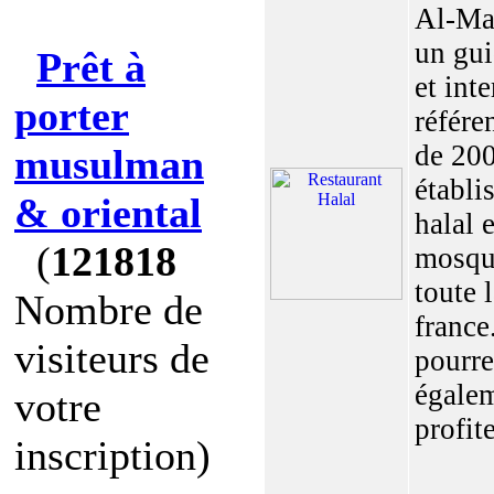
Al-Ma
un gui
Prêt à
et inte
porter
référe
de 20
musulman
établi
& oriental
halal e
(
121818
mosqu
toute 
Nombre de
france
visiteurs de
pourre
égale
votre
profite
inscription)