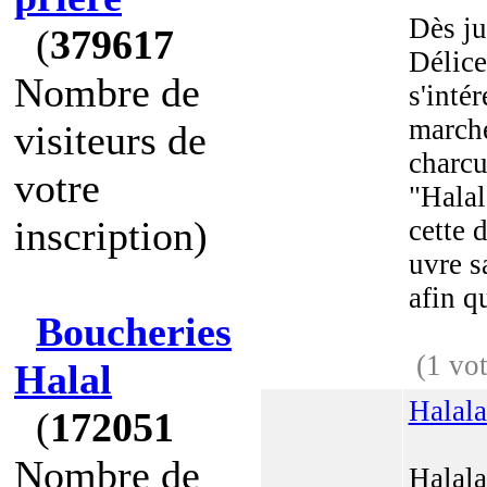
Dès ju
(
379617
Délic
Nombre de
s'inté
marché
visiteurs de
charcu
votre
"Halal
inscription)
cette d
uvre s
afin qu
Boucheries
(1 vot
Halal
Halal
(
172051
Nombre de
Halala