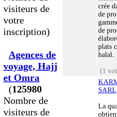
crée d
visiteurs de
de pro
votre
gamme
inscription)
de pro
élabor
plats 
Agences de
halal.
voyage, Hajj
(1 vot
et Omra
KARM
(
125980
SARL
Nombre de
La qua
visiteurs de
obtien