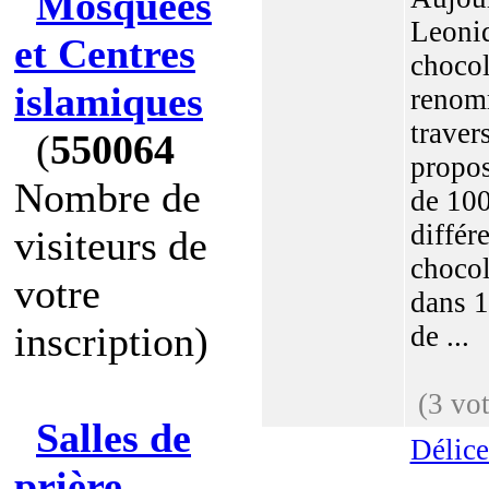
Mosquées
Leonid
et Centres
chocol
islamiques
renom
traver
(
550064
propos
Nombre de
de 100
différ
visiteurs de
chocol
votre
dans 1
inscription)
de ...
(3 vot
Salles de
Délic
prière