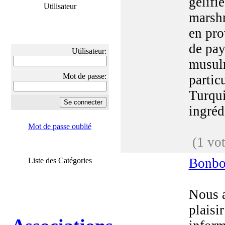
gélifié
Utilisateur
marsh
en pr
de pay
Utilisateur:
musul
Mot de passe:
partic
Turqui
ingrédi
Mot de passe oublié
(1 vot
Bonbo
Liste des Catégories
Nous 
plaisi