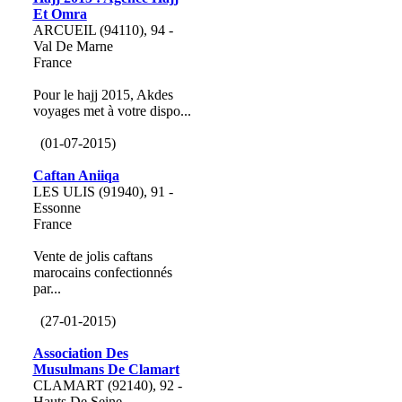
Et Omra
ARCUEIL (94110), 94 -
Val De Marne
France
Pour le hajj 2015, Akdes
voyages met à votre dispo...
(01-07-2015)
Caftan Aniiqa
LES ULIS (91940), 91 -
Essonne
France
Vente de jolis caftans
marocains confectionnés
par...
(27-01-2015)
Association Des
Musulmans De Clamart
CLAMART (92140), 92 -
Hauts De Seine