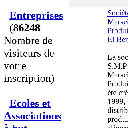
Sociét
Entreprises
Marsei
(
86248
Produi
Nombre de
El Be
visiteurs de
La soc
votre
S.M.P.
Marsei
inscription)
Produi
été cr
Ecoles et
1999, 
distri
Associations
produi