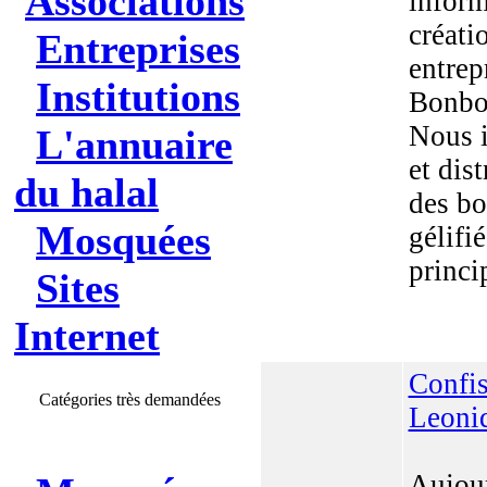
Associations
inform
créati
Entreprises
entrep
Institutions
Bonbon
Nous 
L'annuaire
et dis
du halal
des b
Mosquées
gélifié
princip
Sites
Internet
Confis
Catégories très demandées
Leoni
Aujou