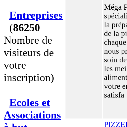
Méga P
Entreprises
spécial
la prép
(
86250
de la p
Nombre de
chaque
visiteurs de
nous p
soin de
votre
les mei
inscription)
alimen
votre e
satisfa .
Ecoles et
Associations
PIZZE