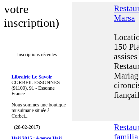
votre
Restaur
Marsa
inscription)
Locatio
150 Pl
Inscriptions récentes
assises
Restau
Mariag
Librairie Le Savoir
CORBEIL ESSONNES
cironci
(91100), 91 - Essonne
fiançai
France
Nous sommes une boutique
musulmane située à
Corbei...
Restau
(28-02-2017)
familia
Hajj 2015 : Agence Hajj