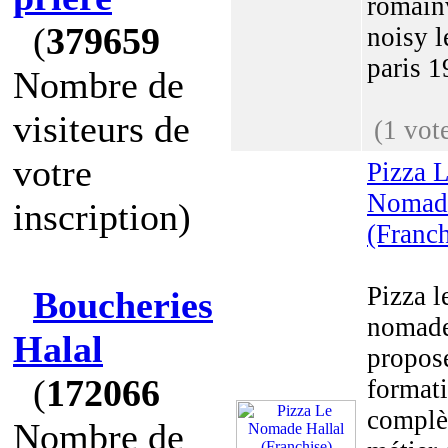
romainv
(
379659
noisy l
paris 1
Nombre de
visiteurs de
(1 vot
votre
Pizza 
Nomade
inscription)
(Franch
Pizza l
Boucheries
nomade
Halal
propos
(
172066
format
complè
Nombre de