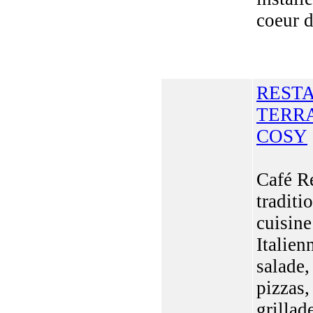
coeur d 
REST
TERR
COSY
Café R
traditi
cuisine
Italien
salade,
pizzas,
grillad