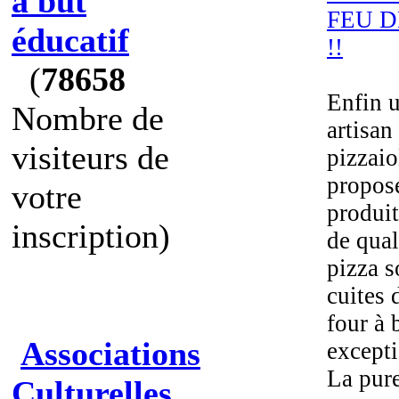
à but
FEU D
éducatif
!!
(
78658
Enfin u
Nombre de
artisan
visiteurs de
pizzaio
propos
votre
produit
inscription)
de qual
pizza s
cuites 
four à 
Associations
excepti
La pure
Culturelles