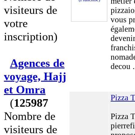
métier 
visiteurs de
pizzai
vous p
votre
égalem
inscription)
deveni
franchi
nomade
Agences de
decou .
voyage, Hajj
et Omra
Pizza 
(
125987
Nombre de
Pizza 
pierref
visiteurs de