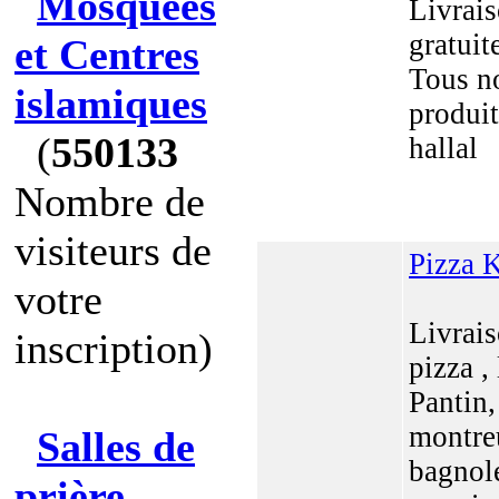
Mosquées
Livrai
gratuit
et Centres
Tous n
islamiques
produit
(
550133
hallal
Nombre de
visiteurs de
Pizza 
votre
Livrai
inscription)
pizza , 
Pantin,
montreu
Salles de
bagnole
prière