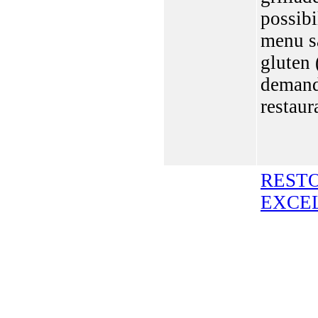
possibi
menu s
gluten 
demand
restaur
REST
EXCE