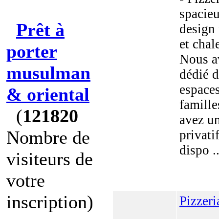
spacie
Prêt à
design
et chal
porter
Nous a
musulman
dédié d
espaces
& oriental
famille
(
121820
avez u
Nombre de
privati
dispo ..
visiteurs de
votre
inscription)
Pizzeri