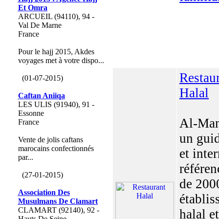
Et Omra
ARCUEIL (94110), 94 -
Val De Marne
France
Pour le hajj 2015, Akdes
voyages met à votre dispo...
Restau
(01-07-2015)
Halal
Caftan Aniiqa
LES ULIS (91940), 91 -
Essonne
Al-Man
France
un guid
Vente de jolis caftans
marocains confectionnés
et inte
par...
référen
(27-01-2015)
de 200
Association Des
établi
Musulmans De Clamart
CLAMART (92140), 92 -
halal et
Hauts De Seine