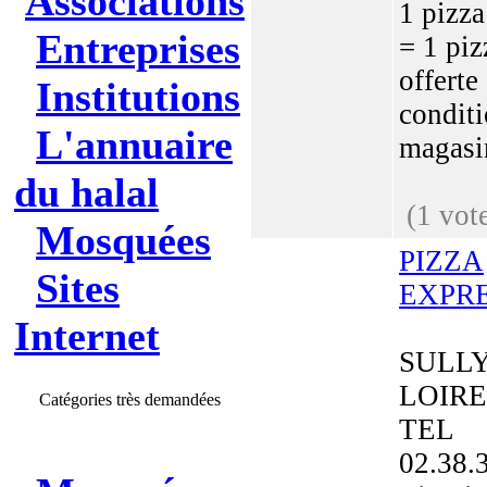
Associations
1 pizza
Entreprises
= 1 piz
offerte
Institutions
conditi
L'annuaire
magasi
du halal
(1 vot
Mosquées
PIZZA
Sites
EXPR
Internet
SULLY
LOIRE
Catégories très demandées
TEL
02.38.