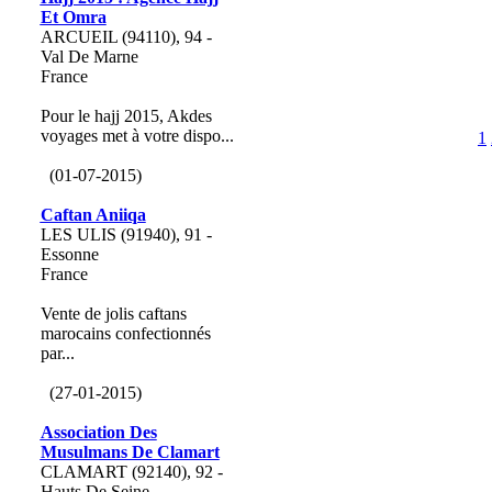
Et Omra
ARCUEIL (94110), 94 -
Val De Marne
France
Pour le hajj 2015, Akdes
voyages met à votre dispo...
1
(01-07-2015)
Caftan Aniiqa
LES ULIS (91940), 91 -
Essonne
France
Vente de jolis caftans
marocains confectionnés
par...
(27-01-2015)
Association Des
Musulmans De Clamart
CLAMART (92140), 92 -
Hauts De Seine