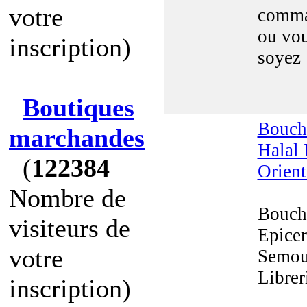
votre
comm
ou vo
inscription)
soyez
Boutiques
Bouch
marchandes
Halal 
(
122384
Orient
Nombre de
Bouch
visiteurs de
Epicer
votre
Semou
Librer
inscription)