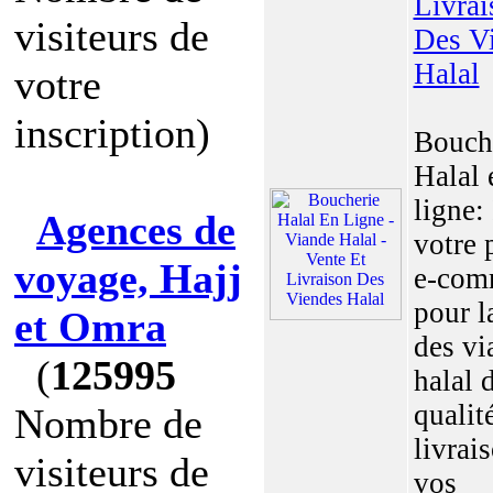
Livrai
visiteurs de
Des V
Halal
votre
inscription)
Bouch
Halal 
ligne: 
Agences de
votre 
voyage, Hajj
e-com
pour l
et Omra
des vi
(
125995
halal 
qualité
Nombre de
livrai
visiteurs de
vos