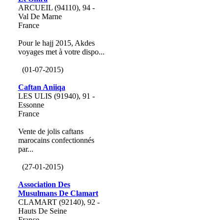
ARCUEIL (94110), 94 -
Val De Marne
France
Pour le hajj 2015, Akdes
voyages met à votre dispo...
(01-07-2015)
Caftan Aniiqa
LES ULIS (91940), 91 -
Essonne
France
Vente de jolis caftans
marocains confectionnés
par...
(27-01-2015)
Association Des
Musulmans De Clamart
CLAMART (92140), 92 -
Hauts De Seine
France