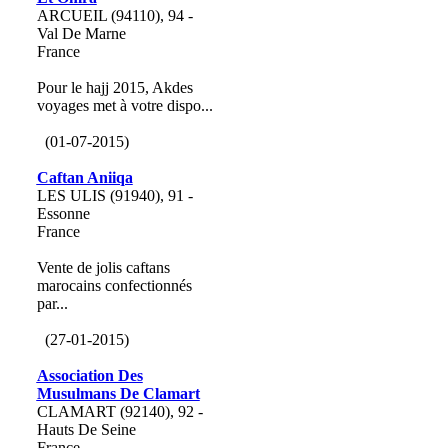
ARCUEIL (94110), 94 -
Val De Marne
France
Pour le hajj 2015, Akdes
voyages met à votre dispo...
(01-07-2015)
Caftan Aniiqa
LES ULIS (91940), 91 -
Essonne
France
Vente de jolis caftans
marocains confectionnés
par...
(27-01-2015)
Association Des
Musulmans De Clamart
CLAMART (92140), 92 -
Hauts De Seine
France