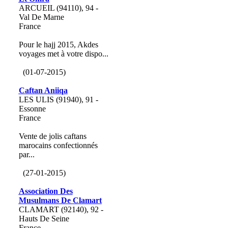
ARCUEIL (94110), 94 -
Val De Marne
France
Pour le hajj 2015, Akdes
voyages met à votre dispo...
(01-07-2015)
Caftan Aniiqa
LES ULIS (91940), 91 -
Essonne
France
Vente de jolis caftans
marocains confectionnés
par...
(27-01-2015)
Association Des
Musulmans De Clamart
CLAMART (92140), 92 -
Hauts De Seine
France