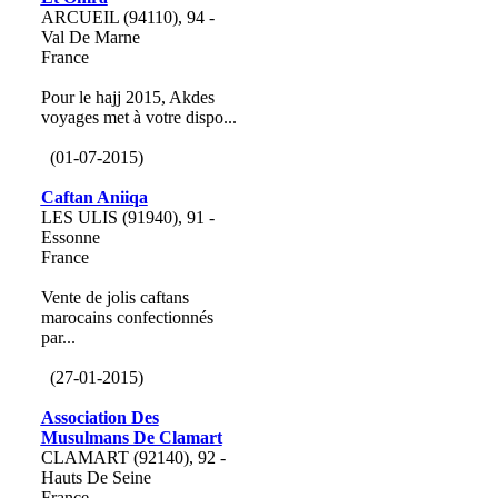
ARCUEIL (94110), 94 -
Val De Marne
France
Pour le hajj 2015, Akdes
voyages met à votre dispo...
(01-07-2015)
Caftan Aniiqa
LES ULIS (91940), 91 -
Essonne
France
Vente de jolis caftans
marocains confectionnés
par...
(27-01-2015)
Association Des
Musulmans De Clamart
CLAMART (92140), 92 -
Hauts De Seine
France