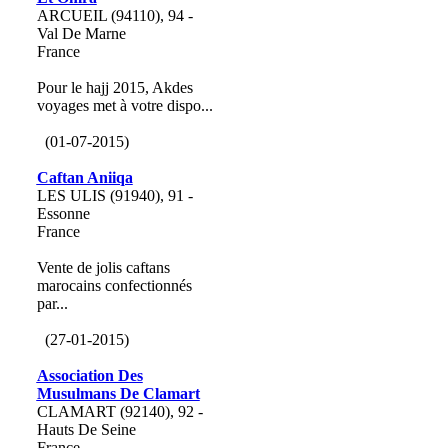
ARCUEIL (94110), 94 -
Val De Marne
France
Pour le hajj 2015, Akdes
voyages met à votre dispo...
(01-07-2015)
Caftan Aniiqa
LES ULIS (91940), 91 -
Essonne
France
Vente de jolis caftans
marocains confectionnés
par...
(27-01-2015)
Association Des
Musulmans De Clamart
CLAMART (92140), 92 -
Hauts De Seine
France