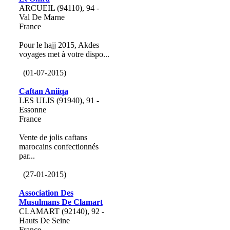
ARCUEIL (94110), 94 -
Val De Marne
France
Pour le hajj 2015, Akdes
voyages met à votre dispo...
(01-07-2015)
Caftan Aniiqa
LES ULIS (91940), 91 -
Essonne
France
Vente de jolis caftans
marocains confectionnés
par...
(27-01-2015)
Association Des
Musulmans De Clamart
CLAMART (92140), 92 -
Hauts De Seine
France