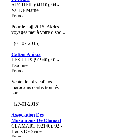
ARCUEIL (94110), 94 -
Val De Marne
France
Pour le hajj 2015, Akdes
voyages met à votre dispo...
(01-07-2015)
Caftan Aniiqa
LES ULIS (91940), 91 -
Essonne
France
Vente de jolis caftans
marocains confectionnés
par...
(27-01-2015)
Association Des
Musulmans De Clamart
CLAMART (92140), 92 -
Hauts De Seine
France