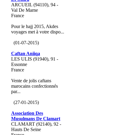
ARCUEIL (94110), 94 -
Val De Marne
France
Pour le hajj 2015, Akdes
voyages met à votre dispo...
(01-07-2015)
Caftan Aniiqa
LES ULIS (91940), 91 -
Essonne
France
Vente de jolis caftans
marocains confectionnés
par...
(27-01-2015)
Association Des
Musulmans De Clamart
CLAMART (92140), 92 -
Hauts De Seine
France