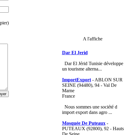
pier)
A l'affiche
Dar El Jerid
Dar El Jérid Tunisie développe
un tourisme alterna...
ImportExport
- ABLON SUR
SEINE (94480), 94 - Val De
Marne
France
Nous sommes une société d
import export dans agro ...
Mosquée De Puteaux
-
PUTEAUX (92800), 92 - Hauts
De Seine