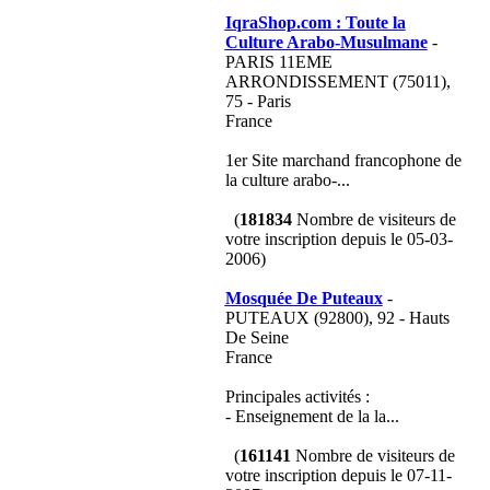
IqraShop.com : Toute la
Culture Arabo-Musulmane
-
PARIS 11EME
ARRONDISSEMENT (75011),
75 - Paris
France
1er Site marchand francophone de
la culture arabo-...
(
181834
Nombre de visiteurs de
votre inscription depuis le 05-03-
2006)
Mosquée De Puteaux
-
PUTEAUX (92800), 92 - Hauts
De Seine
France
Principales activités :
- Enseignement de la la...
(
161141
Nombre de visiteurs de
votre inscription depuis le 07-11-