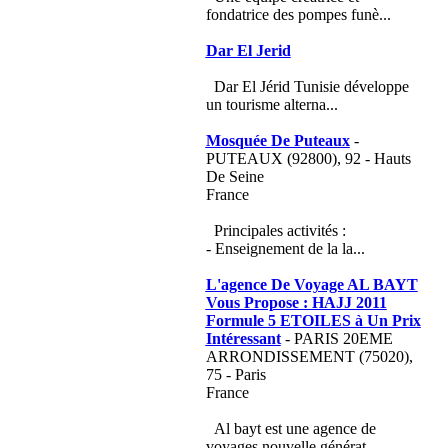
fondatrice des pompes funè...
Dar El Jerid
Dar El Jérid Tunisie développe
un tourisme alterna...
Mosquée De Puteaux
-
PUTEAUX (92800), 92 - Hauts
De Seine
France
Principales activités :
- Enseignement de la la...
L'agence De Voyage AL BAYT
Vous Propose : HAJJ 2011
Formule 5 ETOILES à Un Prix
Intéressant
- PARIS 20EME
ARRONDISSEMENT (75020),
75 - Paris
France
Al bayt est une agence de
voyages nouvelle générat...