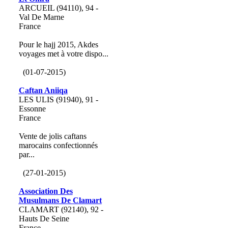
ARCUEIL (94110), 94 -
Val De Marne
France
Pour le hajj 2015, Akdes
voyages met à votre dispo...
(01-07-2015)
Caftan Aniiqa
LES ULIS (91940), 91 -
Essonne
France
Vente de jolis caftans
marocains confectionnés
par...
(27-01-2015)
Association Des
Musulmans De Clamart
CLAMART (92140), 92 -
Hauts De Seine
France