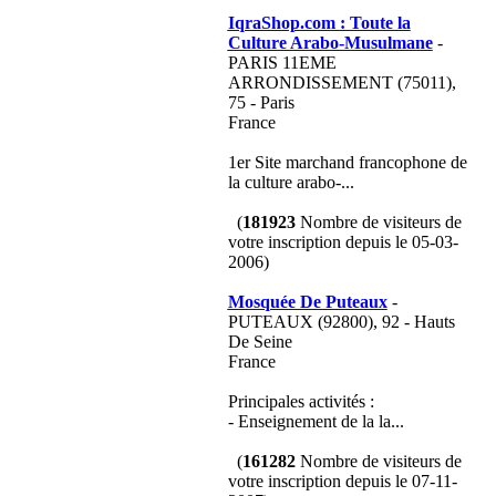
IqraShop.com : Toute la
Culture Arabo-Musulmane
-
PARIS 11EME
ARRONDISSEMENT (75011),
75 - Paris
France
1er Site marchand francophone de
la culture arabo-...
(
181923
Nombre de visiteurs de
votre inscription depuis le 05-03-
2006)
Mosquée De Puteaux
-
PUTEAUX (92800), 92 - Hauts
De Seine
France
Principales activités :
- Enseignement de la la...
(
161282
Nombre de visiteurs de
votre inscription depuis le 07-11-