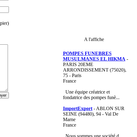
pier)
A l'affiche
POMPES FUNEBRES
MUSULMANES EL HIKMA
-
PARIS 20EME
ARRONDISSEMENT (75020),
75 - Paris
France
Une équipe créatrice et
fondatrice des pompes funè...
ImportExport
- ABLON SUR
SEINE (94480), 94 - Val De
Marne
France
Nous sommes une société d