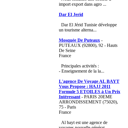
import export dans agro ...
Dar El Jerid
Dar El Jérid Tunisie développe
un tourisme alterna...
Mosquée De Puteaux
-
PUTEAUX (92800), 92 - Hauts
De Seine
France
Principales activités :
- Enseignement de la la...
L'agence De Voyage AL BAYT
Vous Propose : HAJJ 2011
Formule 5 ETOILES à Un Prix
Intéressant
- PARIS 20EME
ARRONDISSEMENT (75020),
75 - Paris
France
Al bayt est une agence de
voyages nouvelle générat...