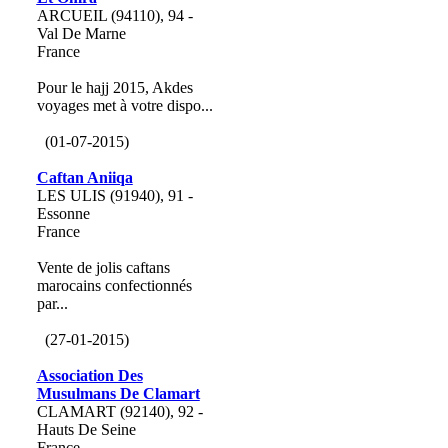
ARCUEIL (94110), 94 -
Val De Marne
France
Pour le hajj 2015, Akdes
voyages met à votre dispo...
(01-07-2015)
Caftan Aniiqa
LES ULIS (91940), 91 -
Essonne
France
Vente de jolis caftans
marocains confectionnés
par...
(27-01-2015)
Association Des
Musulmans De Clamart
CLAMART (92140), 92 -
Hauts De Seine
France