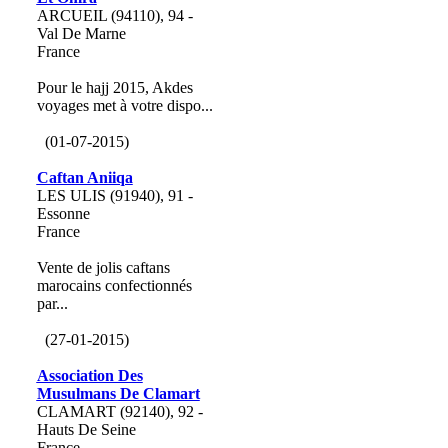
ARCUEIL (94110), 94 -
Val De Marne
France
Pour le hajj 2015, Akdes
voyages met à votre dispo...
(01-07-2015)
Caftan Aniiqa
LES ULIS (91940), 91 -
Essonne
France
Vente de jolis caftans
marocains confectionnés
par...
(27-01-2015)
Association Des
Musulmans De Clamart
CLAMART (92140), 92 -
Hauts De Seine
France