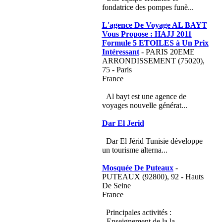
fondatrice des pompes funè...
L'agence De Voyage AL BAYT
Vous Propose : HAJJ 2011
Formule 5 ETOILES à Un Prix
Intéressant
- PARIS 20EME
ARRONDISSEMENT (75020),
75 - Paris
France
Al bayt est une agence de
voyages nouvelle générat...
Dar El Jerid
Dar El Jérid Tunisie développe
un tourisme alterna...
Mosquée De Puteaux
-
PUTEAUX (92800), 92 - Hauts
De Seine
France
Principales activités :
- Enseignement de la la...