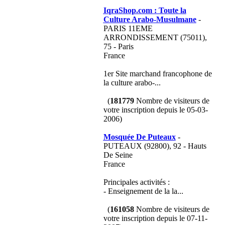
IqraShop.com : Toute la
Culture Arabo-Musulmane
-
PARIS 11EME
ARRONDISSEMENT (75011),
75 - Paris
France
1er Site marchand francophone de
la culture arabo-...
(
181779
Nombre de visiteurs de
votre inscription depuis le 05-03-
2006)
Mosquée De Puteaux
-
PUTEAUX (92800), 92 - Hauts
De Seine
France
Principales activités :
- Enseignement de la la...
(
161058
Nombre de visiteurs de
votre inscription depuis le 07-11-