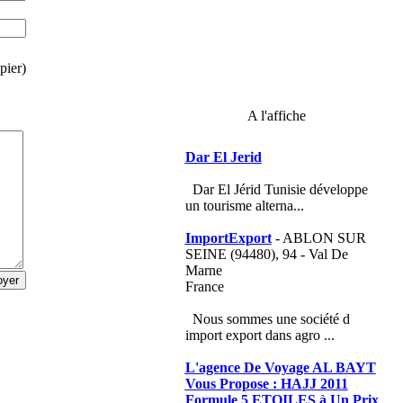
pier)
A l'affiche
Dar El Jerid
Dar El Jérid Tunisie développe
un tourisme alterna...
ImportExport
- ABLON SUR
SEINE (94480), 94 - Val De
Marne
France
Nous sommes une société d
import export dans agro ...
L'agence De Voyage AL BAYT
Vous Propose : HAJJ 2011
Formule 5 ETOILES à Un Prix