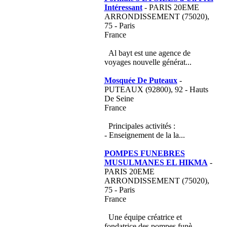
Intéressant
- PARIS 20EME
ARRONDISSEMENT (75020),
75 - Paris
France
Al bayt est une agence de
voyages nouvelle générat...
Mosquée De Puteaux
-
PUTEAUX (92800), 92 - Hauts
De Seine
France
Principales activités :
- Enseignement de la la...
POMPES FUNEBRES
MUSULMANES EL HIKMA
-
PARIS 20EME
ARRONDISSEMENT (75020),
75 - Paris
France
Une équipe créatrice et
fondatrice des pompes funè...