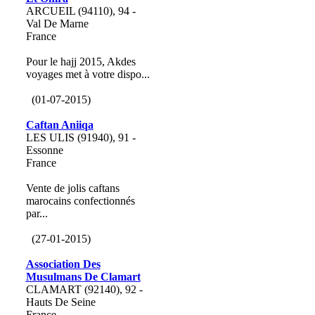
ARCUEIL (94110), 94 -
Val De Marne
France
Pour le hajj 2015, Akdes
voyages met à votre dispo...
(01-07-2015)
Caftan Aniiqa
LES ULIS (91940), 91 -
Essonne
France
Vente de jolis caftans
marocains confectionnés
par...
(27-01-2015)
Association Des
Musulmans De Clamart
CLAMART (92140), 92 -
Hauts De Seine
France