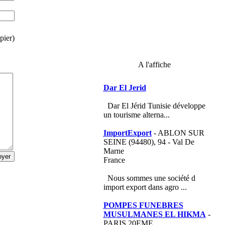
pier)
A l'affiche
Dar El Jerid
Dar El Jérid Tunisie développe
un tourisme alterna...
ImportExport
- ABLON SUR
SEINE (94480), 94 - Val De
Marne
France
Nous sommes une société d
import export dans agro ...
POMPES FUNEBRES
MUSULMANES EL HIKMA
-
PARIS 20EME