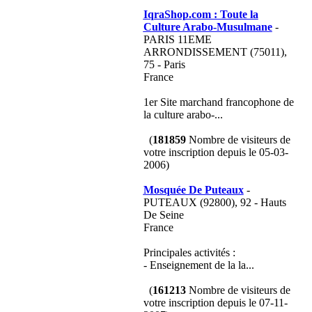
IqraShop.com : Toute la
Culture Arabo-Musulmane
-
PARIS 11EME
ARRONDISSEMENT (75011),
75 - Paris
France
1er Site marchand francophone de
la culture arabo-...
(
181859
Nombre de visiteurs de
votre inscription depuis le 05-03-
2006)
Mosquée De Puteaux
-
PUTEAUX (92800), 92 - Hauts
De Seine
France
Principales activités :
- Enseignement de la la...
(
161213
Nombre de visiteurs de
votre inscription depuis le 07-11-