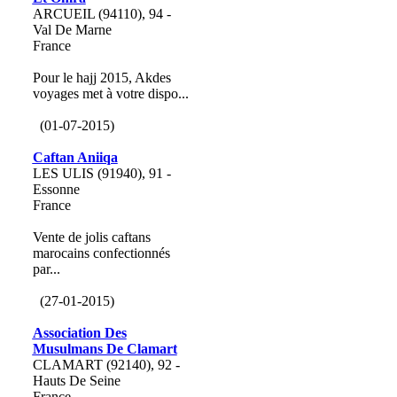
ARCUEIL (94110), 94 -
Val De Marne
France
Pour le hajj 2015, Akdes
voyages met à votre dispo...
(01-07-2015)
Caftan Aniiqa
LES ULIS (91940), 91 -
Essonne
France
Vente de jolis caftans
marocains confectionnés
par...
(27-01-2015)
Association Des
Musulmans De Clamart
CLAMART (92140), 92 -
Hauts De Seine
France