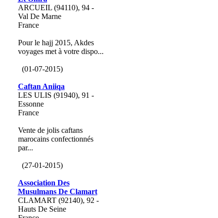
ARCUEIL (94110), 94 -
Val De Marne
France
Pour le hajj 2015, Akdes
voyages met à votre dispo...
(01-07-2015)
Caftan Aniiqa
LES ULIS (91940), 91 -
Essonne
France
Vente de jolis caftans
marocains confectionnés
par...
(27-01-2015)
Association Des
Musulmans De Clamart
CLAMART (92140), 92 -
Hauts De Seine
France