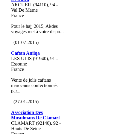
ARCUEIL (94110), 94 -
Val De Marne
France
Pour le hajj 2015, Akdes
voyages met à votre dispo...
(01-07-2015)
Caftan Aniiqa
LES ULIS (91940), 91 -
Essonne
France
Vente de jolis caftans
marocains confectionnés
par...
(27-01-2015)
Association Des
Musulmans De Clamart
CLAMART (92140), 92 -
Hauts De Seine
France