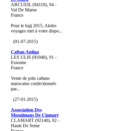
ARCUEIL (94110), 94 -
Val De Marne
France
Pour le hajj 2015, Akdes
voyages met à votre dispo...
(01-07-2015)
Caftan Aniiqa
LES ULIS (91940), 91 -
Essonne
France
Vente de jolis caftans
marocains confectionnés
par...
(27-01-2015)
Association Des
Musulmans De Clamart
CLAMART (92140), 92 -
Hauts De Seine
France