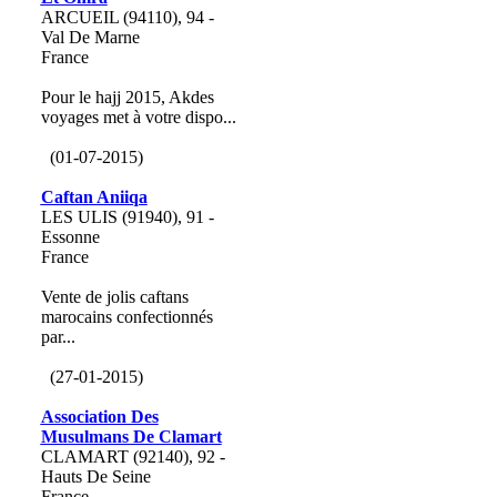
ARCUEIL (94110), 94 -
Val De Marne
France
Pour le hajj 2015, Akdes
voyages met à votre dispo...
(01-07-2015)
Caftan Aniiqa
LES ULIS (91940), 91 -
Essonne
France
Vente de jolis caftans
marocains confectionnés
par...
(27-01-2015)
Association Des
Musulmans De Clamart
CLAMART (92140), 92 -
Hauts De Seine
France