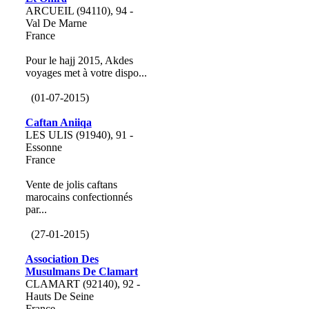
ARCUEIL (94110), 94 -
Val De Marne
France
Pour le hajj 2015, Akdes
voyages met à votre dispo...
(01-07-2015)
Caftan Aniiqa
LES ULIS (91940), 91 -
Essonne
France
Vente de jolis caftans
marocains confectionnés
par...
(27-01-2015)
Association Des
Musulmans De Clamart
CLAMART (92140), 92 -
Hauts De Seine
France