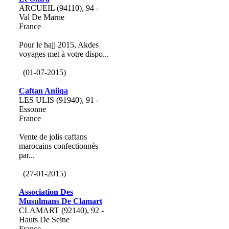
ARCUEIL (94110), 94 -
Val De Marne
France
Pour le hajj 2015, Akdes
voyages met à votre dispo...
(01-07-2015)
Caftan Aniiqa
LES ULIS (91940), 91 -
Essonne
France
Vente de jolis caftans
marocains confectionnés
par...
(27-01-2015)
Association Des
Musulmans De Clamart
CLAMART (92140), 92 -
Hauts De Seine
France