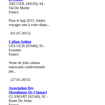
ARCUEIL (94110), 94 -
Val De Marne
France
Pour le hajj 2015, Akdes
voyages met à votre dispo...
(01-07-2015)
Caftan Aniiqa
LES ULIS (91940), 91 -
Essonne
France
Vente de jolis caftans
marocains confectionnés
par...
(27-01-2015)
Association Des
Musulmans De Clamart
CLAMART (92140), 92 -
Hauts De Seine
France