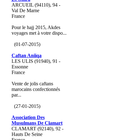
ARCUEIL (94110), 94 -
Val De Marne
France
Pour le hajj 2015, Akdes
voyages met à votre dispo...
(01-07-2015)
Caftan Aniiqa
LES ULIS (91940), 91 -
Essonne
France
Vente de jolis caftans
marocains confectionnés
par...
(27-01-2015)
Association Des
Musulmans De Clamart
CLAMART (92140), 92 -
Hauts De Seine
France