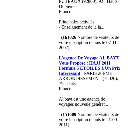
PUTEAUX (92800), 92 - Hauts
De Seine
France
Principales activités :
- Enseignement de la la...
(
161026
Nombre de visiteurs de
votre inscription depuis le 07-11-
2007)
L'agence De Voyage AL BAYT
Vous Propose : HAJJ 2011
Formule 5 ETOILES à Un Prix
Intéressant
- PARIS 20EME
ARRONDISSEMENT (75020),
75 - Paris
France
Al bayt est une agence de
voyages nouvelle générat...
(
151609
Nombre de visiteurs de
votre inscription depuis le 21-09-
2011)