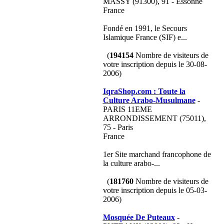
MASSY (91300), 91 - Essonne
France
Fondé en 1991, le Secours
Islamique France (SIF) e...
(
194154
Nombre de visiteurs de
votre inscription depuis le 30-08-
2006)
IqraShop.com : Toute la
Culture Arabo-Musulmane
-
PARIS 11EME
ARRONDISSEMENT (75011),
75 - Paris
France
1er Site marchand francophone de
la culture arabo-...
(
181760
Nombre de visiteurs de
votre inscription depuis le 05-03-
2006)
Mosquée De Puteaux
-