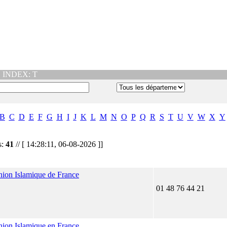
|
INDEX: T
B
C
D
E
F
G
H
I
J
K
L
M
N
O
P
Q
R
S
T
U
V
W
X
Y
s:
41
// [ 14:28:11, 06-08-2026 ]]
ion Islamique de France
01 48 76 44 21
ion Islamique en France