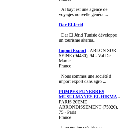
Al bayt est une agence de
voyages nouvelle générat...
Dar El Jerid
Dar El Jérid Tunisie développe
un tourisme alterna...
ImportExport
- ABLON SUR
SEINE (94480), 94 - Val De
Marne
France
Nous sommes une société d
import export dans agro ...
POMPES FUNEBRES
MUSULMANES EL HIKMA
-
PARIS 20EME
ARRONDISSEMENT (75020),
75 - Paris
France
Une équipe créatrice et