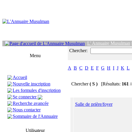
L' Annuaire Musulman
Chercher:
Menu
A
B
C
D
E
F
G
H
I
J
K
L
Accueil
Nouvelle inscription
Chercher
( S )
[Résultats:
161
/
Les formules d'inscription
Se connecter
Recherche avancée
Salle de prière/foyer
Nous contacter
Sommaire de l'Annuaire
Utilisateur