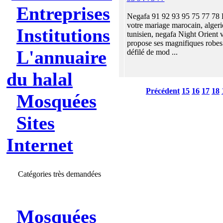
Entreprises
Negafa 91 92 93 95 75 77 78 
votre mariage marocain, alger
Institutions
tunisien, negafa Night Orient 
propose ses magnifiques robes
L'annuaire
défilé de mod ...
du halal
Précédent
15
16
17
18
Mosquées
Sites
Internet
Catégories très demandées
Mosquées