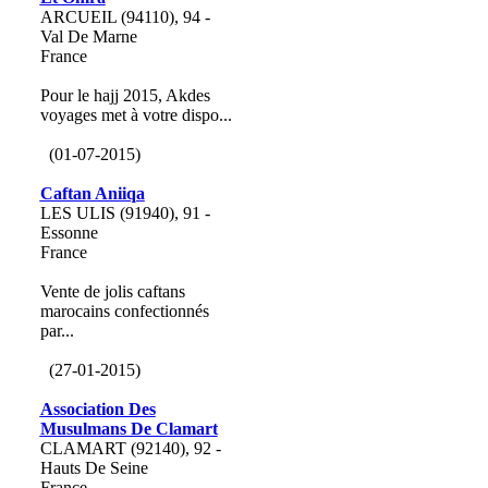
ARCUEIL (94110), 94 -
Val De Marne
France
Pour le hajj 2015, Akdes
voyages met à votre dispo...
(01-07-2015)
Caftan Aniiqa
LES ULIS (91940), 91 -
Essonne
France
Vente de jolis caftans
marocains confectionnés
par...
(27-01-2015)
Association Des
Musulmans De Clamart
CLAMART (92140), 92 -
Hauts De Seine
France