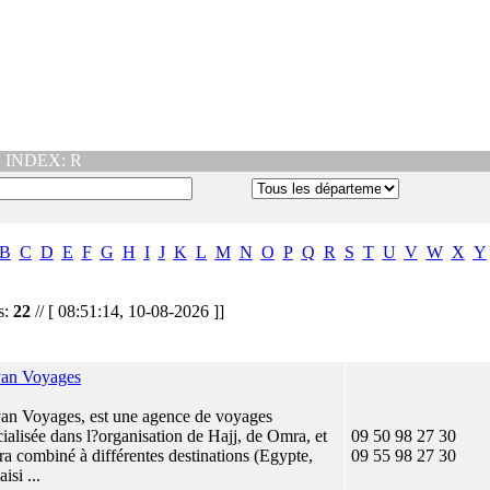
|
INDEX: R
B
C
D
E
F
G
H
I
J
K
L
M
N
O
P
Q
R
S
T
U
V
W
X
Y
s:
22
// [ 08:51:14, 10-08-2026 ]]
an Voyages
an Voyages, est une agence de voyages
ialisée dans l?organisation de Hajj, de Omra, et
09 50 98 27 30
a combiné à différentes destinations (Egypte,
09 55 98 27 30
isi ...