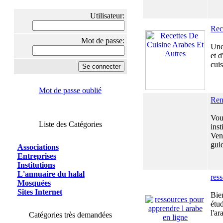
Utilisateur:
Rec
Mot de passe:
Une 
et 
cuis
Mot de passe oublié
Ren
Vou
Liste des Catégories
inst
Vene
gui
Associations
Entreprises
Institutions
L'annuaire du halal
res
Mosquées
Sites Internet
Bie
étu
l'ar
Catégories très demandées