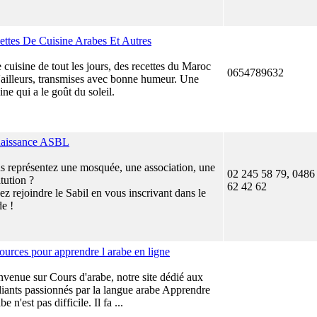
ettes De Cuisine Arabes Et Autres
cuisine de tout les jours, des recettes du Maroc
0654789632
d'ailleurs, transmises avec bonne humeur. Une
ine qui a le goût du soleil.
aissance ASBL
s représentez une mosquée, une association, une
02 245 58 79, 0486
itution ?
62 42 62
z rejoindre le Sabil en vous inscrivant dans le
de !
sources pour apprendre l arabe en ligne
nvenue sur Cours d'arabe, notre site dédié aux
diants passionnés par la langue arabe Apprendre
abe n'est pas difficile. Il fa ...