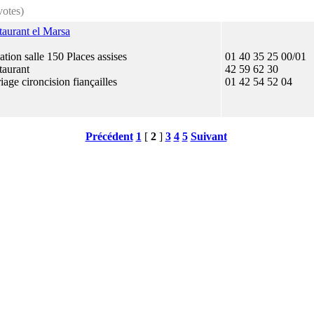
votes)
taurant el Marsa
tion salle 150 Places assises
01 40 35 25 00/01
taurant
42 59 62 30
age cironcision fiançailles
01 42 54 52 04
Précédent
1
[
2
]
3
4
5
Suivant