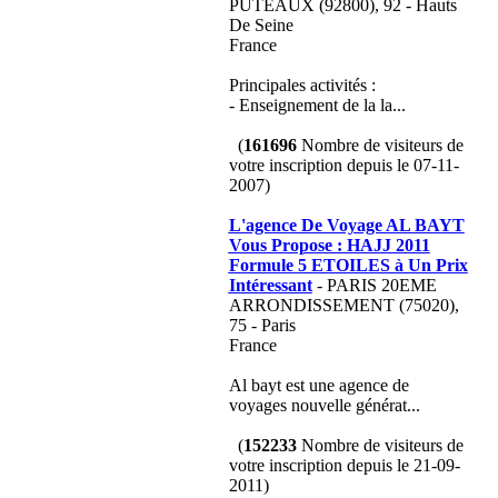
PUTEAUX (92800), 92 - Hauts
De Seine
France
Principales activités :
- Enseignement de la la...
(
161696
Nombre de visiteurs de
votre inscription depuis le 07-11-
2007)
L'agence De Voyage AL BAYT
Vous Propose : HAJJ 2011
Formule 5 ETOILES à Un Prix
Intéressant
- PARIS 20EME
ARRONDISSEMENT (75020),
75 - Paris
France
Al bayt est une agence de
voyages nouvelle générat...
(
152233
Nombre de visiteurs de
votre inscription depuis le 21-09-
2011)