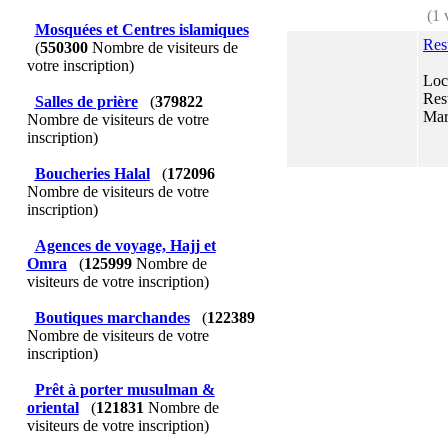
(1 
Mosquées et Centres islamiques
Res
(
550300
Nombre de visiteurs de
votre inscription)
Loca
Res
Salles de prière
(
379822
Mari
Nombre de visiteurs de votre
inscription)
Boucheries Halal
(
172096
Nombre de visiteurs de votre
inscription)
Agences de voyage, Hajj et
Omra
(
125999
Nombre de
visiteurs de votre inscription)
Boutiques marchandes
(
122389
Nombre de visiteurs de votre
inscription)
Prêt à porter musulman &
oriental
(
121831
Nombre de
visiteurs de votre inscription)