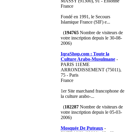
MASSY (91300), 91 - Essonne
France
Fondé en 1991, le Secours
Islamique France (SIF) e...
(
194765
Nombre de visiteurs de
votre inscription depuis le 30-08-
2006)
IqraShop.com : Toute la
Culture Arabo-Musulmane
-
PARIS 11EME
ARRONDISSEMENT (75011),
75 - Paris
France
1er Site marchand francophone de
la culture arabo-...
(
182287
Nombre de visiteurs de
votre inscription depuis le 05-03-
2006)
Mosquée De Puteaux
-