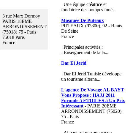
Une équipe créatrice et
fondatrice des pompes funè...
3 rue Marx Dormoy
Mosquée De Puteaux
-
PARIS 18EME
PUTEAUX (92800), 92 - Hauts
ARRONDISSEMENT
De Seine
(75018) 75 - Paris
France
75018 Paris
France
Principales activités :
- Enseignement de la la...
Dar El Jerid
Dar El Jérid Tunisie développe
un tourisme alterna...
L'agence De Voyage AL BAYT
Vous Propose : HAJJ 2011
Formule 5 ETOILES à Un Prix
Intéressant
- PARIS 20EME
ARRONDISSEMENT (75020),
75 - Paris
France
Al bayt est une agence de