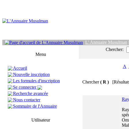
L' Annuaire Musulman
Chercher:
Menu
A
Accueil
Nouvelle inscription
Les formules d'inscription
Chercher
( R )
[Résultat
Se connecter
Recherche avancée
Ray
Nous contacter
Sommaire de l'Annuaire
Ray
spéc
Utilisateur
Omr
Mala