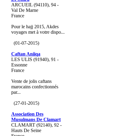
ARCUEIL (94110), 94 -
Val De Marne
France
Pour le hajj 2015, Akdes
voyages met à votre dispo...
(01-07-2015)
Caftan Aniiqa
LES ULIS (91940), 91 -
Essonne
France
Vente de jolis caftans
marocains confectionnés
par...
(27-01-2015)
Association Des
Musulmans De Clamart
CLAMART (92140), 92 -
Hauts De Seine
France