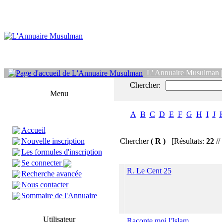
L' Annuaire Musulman
Chercher:
Menu
A
B
C
D
E
F
G
H
I
J
Accueil
Nouvelle inscription
Chercher
( R )
[Résultats:
22
//
Les formules d'inscription
Se connecter
R. Le Cent 25
Recherche avancée
Nous contacter
Sommaire de l'Annuaire
Utilisateur
Raconte moi l'Islam