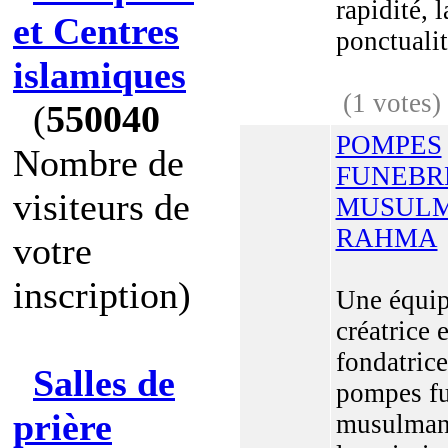
rapidité, l
et Centres
ponctualité
islamiques
(1 votes)
(
550040
POMPES
Nombre de
FUNEBR
visiteurs de
MUSUL
RAHMA
votre
inscription)
Une équi
créatrice e
fondatrice
Salles de
pompes f
prière
musulman