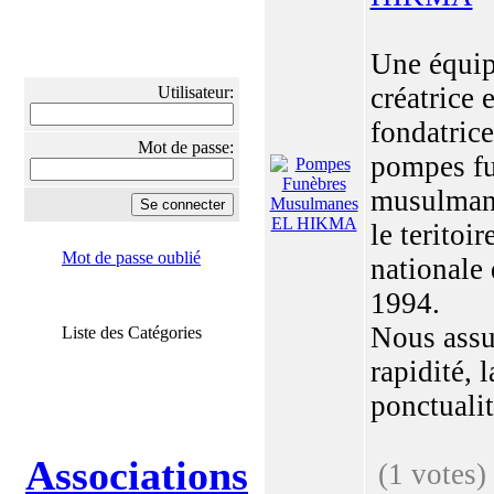
Une équi
créatrice e
Utilisateur:
fondatrice
Mot de passe:
pompes f
musulman
le teritoir
Mot de passe oublié
nationale
1994.
Nous assu
Liste des Catégories
rapidité, l
ponctualité
Associations
(1 votes)