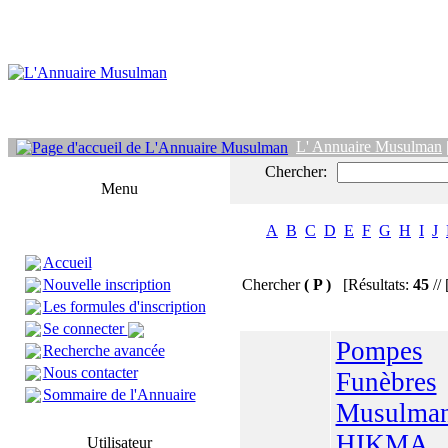
L' Annuaire Musulman
Chercher:
Menu
A
B
C
D
E
F
G
H
I
J
Accueil
Nouvelle inscription
Chercher
( P )
[Résultats:
45
// 
Les formules d'inscription
Se connecter
Pompes
Recherche avancée
Nous contacter
Funèbres
Sommaire de l'Annuaire
Musulman
HIKMA
Utilisateur