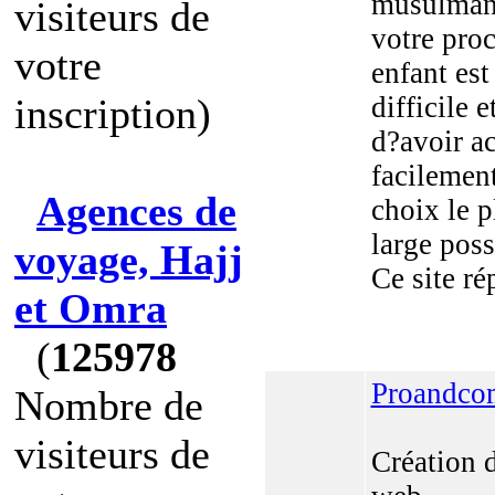
musulman
visiteurs de
votre pro
votre
enfant est
inscription)
difficile e
d?avoir a
facilemen
Agences de
choix le p
large poss
voyage, Hajj
Ce site rép
et Omra
(
125978
Proandco
Nombre de
visiteurs de
Création d