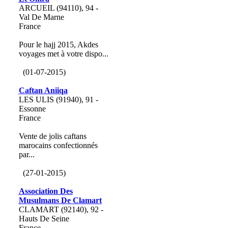
ARCUEIL (94110), 94 -
Val De Marne
France
Pour le hajj 2015, Akdes
voyages met à votre dispo...
(01-07-2015)
Caftan Aniiqa
LES ULIS (91940), 91 -
Essonne
France
Vente de jolis caftans
marocains confectionnés
par...
(27-01-2015)
Association Des
Musulmans De Clamart
CLAMART (92140), 92 -
Hauts De Seine
France