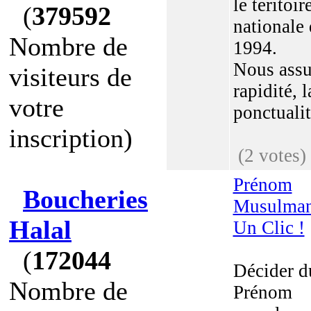
le teritoir
(
379592
nationale
Nombre de
1994.
Nous assu
visiteurs de
rapidité, l
votre
ponctualité
inscription)
(2 votes)
Prénom
Boucheries
Musulma
Halal
Un Clic !
(
172044
Décider d
Nombre de
Prénom