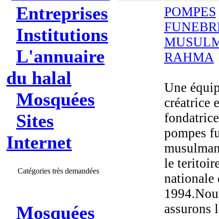
Entreprises
POMPES
FUNEBR
Institutions
MUSUL
L'annuaire
RAHMA
du halal
Une équi
Mosquées
créatrice e
Sites
fondatrice
pompes f
Internet
musulman
le teritoir
Catégories très demandées
nationale
1994.Nou
assurons l
Mosquées