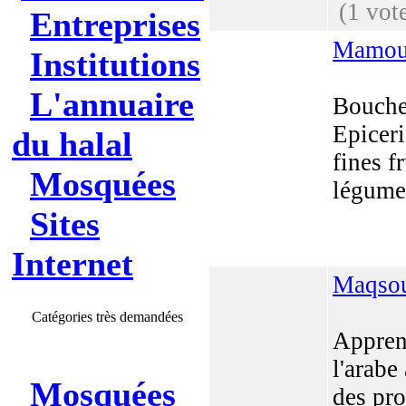
(1 vot
Entreprises
Mamou
Institutions
L'annuaire
Bouche
Epiceri
du halal
fines fr
Mosquées
légume
Sites
Internet
Maqsou
Catégories très demandées
Appren
l'arabe
Mosquées
des pro