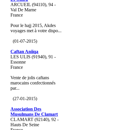
ARCUEIL (94110), 94 -
Val De Marne
France
Pour le hajj 2015, Akdes
voyages met à votre dispo...
(01-07-2015)
Caftan Aniiqa
LES ULIS (91940), 91 -
Essonne
France
Vente de jolis caftans
marocains confectionnés
par...
(27-01-2015)
Association Des
Musulmans De Clamart
CLAMART (92140), 92 -
Hauts De Seine
France