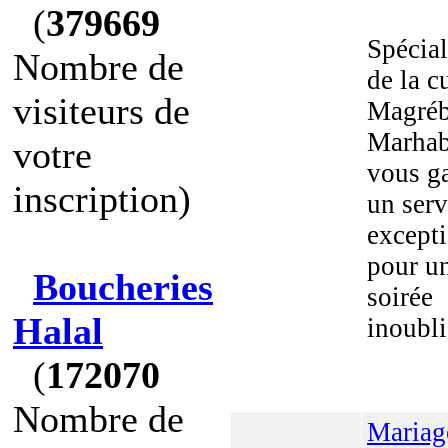
(
379669
Spécial
Nombre de
de la c
visiteurs de
Magréb
Marha
votre
vous ga
inscription)
un serv
except
pour u
Boucheries
soirée
Halal
inoubli
(
172070
Nombre de
Mariag