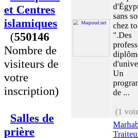
d'Égyp
et Centres
sans so
islamiques
chez to
(
550146
".Des
profess
Nombre de
diplôm
visiteurs de
d'unive
Un
votre
progr
inscription)
de ...
(1 vot
Salles de
Marha
prière
Traiteu