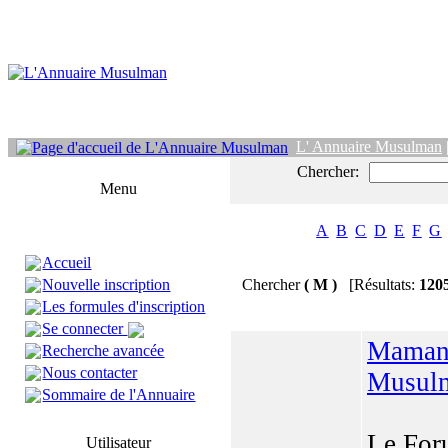
L' Annuaire Musulman
Chercher:
Menu
A
B
C
D
E
F
G
Accueil
Nouvelle inscription
Chercher
( M )
[Résultats:
120
Les formules d'inscription
Se connecter
Maman
Recherche avancée
Nous contacter
Musul
Sommaire de l'Annuaire
Le Fo
Utilisateur