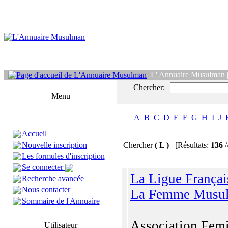
L' Annuaire Musulman
Chercher:
Menu
A
B
C
D
E
F
G
H
I
J
Accueil
Nouvelle inscription
Chercher
( L )
[Résultats:
136
/
Les formules d'inscription
Se connecter
La Ligue Françai
Recherche avancée
Nous contacter
La Femme Musu
Sommaire de l'Annuaire
Association Fem
Utilisateur