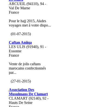
ARCUEIL (94110), 94 -
Val De Marne
France
Pour le hajj 2015, Akdes
voyages met à votre dispo...
(01-07-2015)
Caftan Aniiqa
LES ULIS (91940), 91 -
Essonne
France
Vente de jolis caftans
marocains confectionnés
par...
(27-01-2015)
Association Des
Musulmans De Clamart
CLAMART (92140), 92 -
Hauts De Seine
France