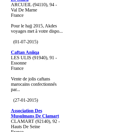
ARCUEIL (94110), 94 -
Val De Marne
France
Pour le hajj 2015, Akdes
voyages met à votre dispo...
(01-07-2015)
Caftan Aniiqa
LES ULIS (91940), 91 -
Essonne
France
Vente de jolis caftans
marocains confectionnés
par...
(27-01-2015)
Association Des
Musulmans De Clamart
CLAMART (92140), 92 -
Hauts De Seine
France