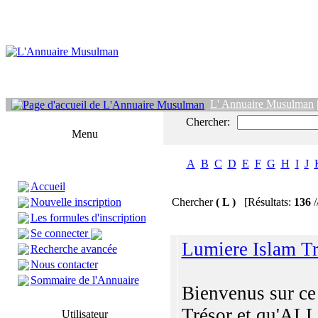
L' Annuaire Musulman
Chercher:
Menu
A
B
C
D
E
F
G
H
I
J
Accueil
Nouvelle inscription
Chercher
( L )
[Résultats:
136
/
Les formules d'inscription
Se connecter
Lumiere Islam Tr
Recherche avancée
Nous contacter
Sommaire de l'Annuaire
Bienvenus sur ce
Trésor et qu'A
Utilisateur