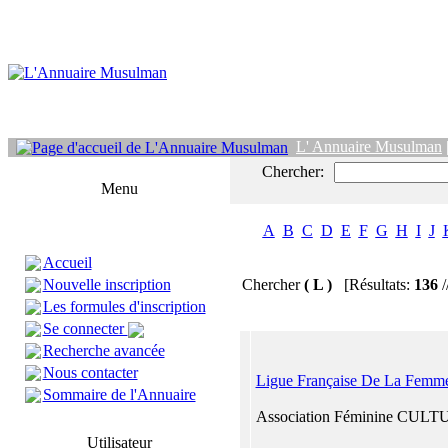
L' Annuaire Musulman
Chercher:
Menu
A
B
C
D
E
F
G
H
I
J
Accueil
Nouvelle inscription
Chercher
( L )
[Résultats:
136
/
Les formules d'inscription
Se connecter
Recherche avancée
Nous contacter
Ligue Française De La Fem
Sommaire de l'Annuaire
Association Féminine CUL
Utilisateur