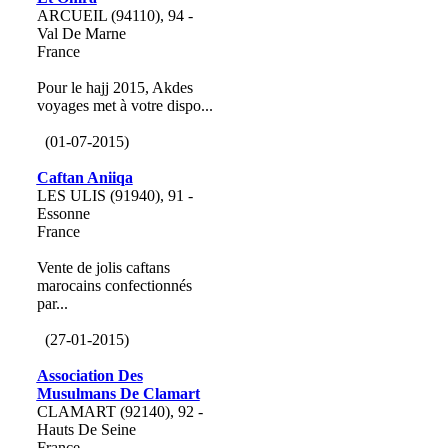
ARCUEIL (94110), 94 -
Val De Marne
France
Pour le hajj 2015, Akdes
voyages met à votre dispo...
(01-07-2015)
Caftan Aniiqa
LES ULIS (91940), 91 -
Essonne
France
Vente de jolis caftans
marocains confectionnés
par...
(27-01-2015)
Association Des
Musulmans De Clamart
CLAMART (92140), 92 -
Hauts De Seine
France